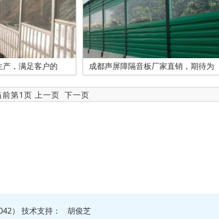
生产，满足客户的
成都声屏障隔音板厂家直销，期待为
 当前第1页 上一页
下一页
042）
技
术
支
持
：
胡俊芝