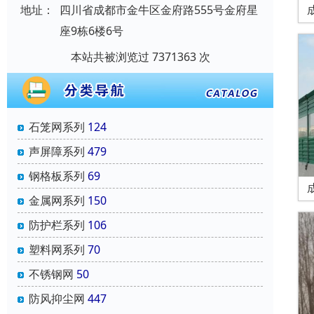
地址：
四川省成都市金牛区金府路555号金府星
座9栋6楼6号
本站共被浏览过 7371363 次
石笼网系列
124
声屏障系列
479
钢格板系列
69
金属网系列
150
防护栏系列
106
塑料网系列
70
不锈钢网
50
防风抑尘网
447