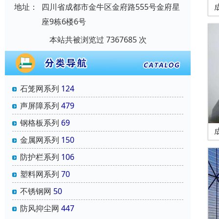
地址：
四川省成都市金牛区金府路555号金府星
座9栋6楼6号
本站共被浏览过 7367685 次
石笼网系列
124
声屏障系列
479
钢格板系列
69
金属网系列
150
防护栏系列
106
塑料网系列
70
不锈钢网
50
防风抑尘网
447