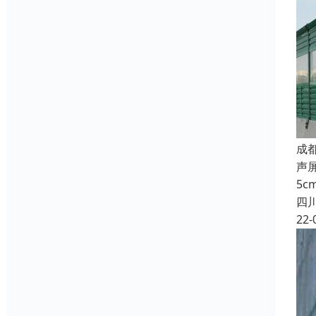
成
声
5c
四
22-