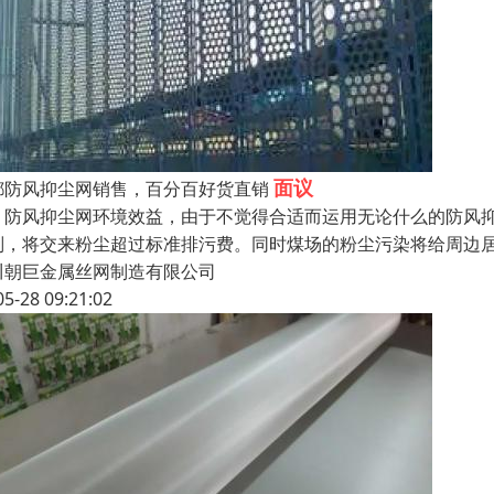
面议
都防风抑尘网销售，百分百好货直销
风抑尘网环境效益，由于不觉得合适而运用无论什么的防风抑
则，将交来粉尘超过标准排污费。同时煤场的粉尘污染将给周边
川朝巨金属丝网制造有限公司
05-28 09:21:02