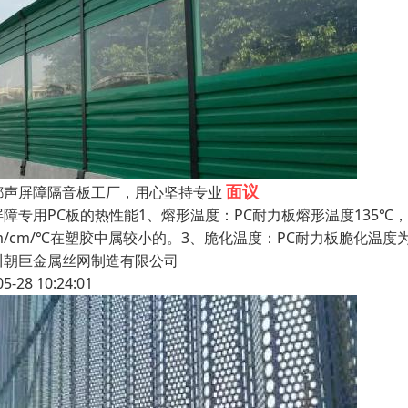
面议
都声屏障隔音板工厂，用心坚持专业
屏障专用PC板的热性能1、熔形温度：PC耐力板熔形温度135℃，
m/cm/℃在塑胶中属较小的。3、脆化温度：PC耐力板脆化温度为
川朝巨金属丝网制造有限公司
05-28 10:24:01