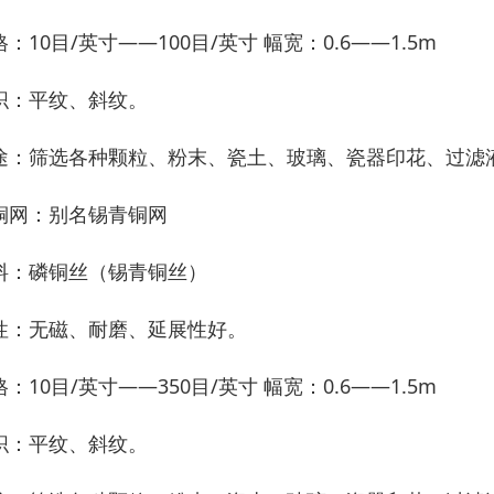
：10目/英寸——100目/英寸 幅宽：0.6——1.5m
织：平纹、斜纹。
途：筛选各种颗粒、粉末、瓷土、玻璃、瓷器印花、过滤
铜网：别名锡青铜网
料：磷铜丝（锡青铜丝）
性：无磁、耐磨、延展性好。
：10目/英寸——350目/英寸 幅宽：0.6——1.5m
织：平纹、斜纹。