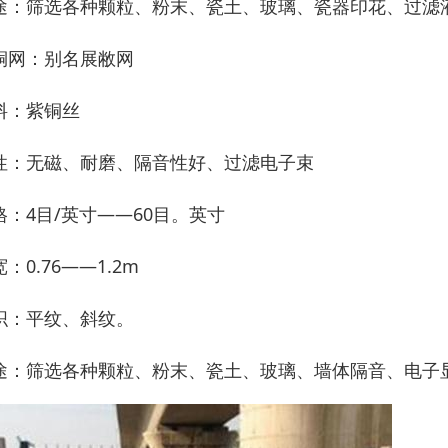
途：筛选各种颗粒、粉末、瓷土、玻璃、瓷器印花、过滤
铜网：别名展敝网
料：紫铜丝
性：无磁、耐磨、隔音性好、过滤电子束
格：4目/英寸——60目。英寸
：0.76——1.2m
织：平纹、斜纹。
途：筛选各种颗粒、粉末、瓷土、玻璃、墙体隔音、电子