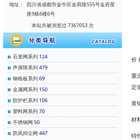
地址：
四川省成都市金牛区金府路555号金府星
座9栋6楼6号
本站共被浏览过 7367053 次
石笼网系列
124
价
声屏障系列
479
重
钢格板系列
69
定
金属网系列
150
防护栏系列
106
黄
塑料网系列
70
材
不锈钢网
50
防风抑尘网
447
特