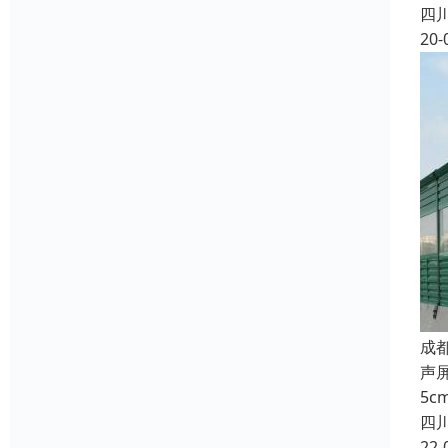
四
20-
成
声
5c
四
22-