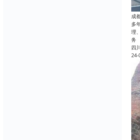
成
多
理
务
四
24-