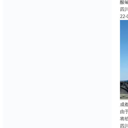
酸
四
22-
成
由
将
四