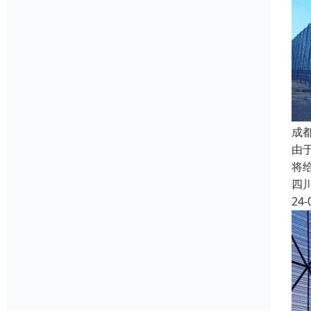
成
由
将
四
24-