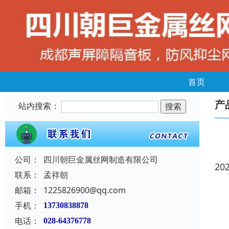
首页
产
站内搜索：
公司：
四川朝巨金属丝网制造有限公司
20
联系：
孟祥朝
邮箱：
1225826900@qq.com
手机：
13730838878
电话：
028-64376778