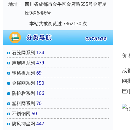
地址：
四川省成都市金牛区金府路555号金府星
座9栋6楼6号
本站共被浏览过 7362130 次
石笼网系列
124
价
声屏障系列
479
成
钢格板系列
69
网
金属网系列
150
巨
防护栏系列
106
塑料网系列
70
不锈钢网
50
防风抑尘网
447