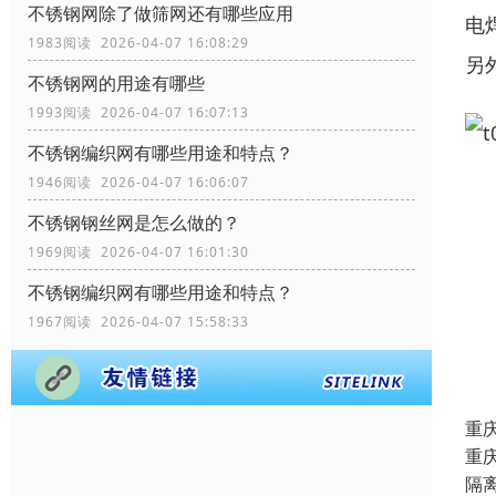
不锈钢网除了做筛网还有哪些应用
电
1983阅读 2026-04-07 16:08:29
另
不锈钢网的用途有哪些
1993阅读 2026-04-07 16:07:13
不锈钢编织网有哪些用途和特点？
1946阅读 2026-04-07 16:06:07
不锈钢钢丝网是怎么做的？
1969阅读 2026-04-07 16:01:30
不锈钢编织网有哪些用途和特点？
1967阅读 2026-04-07 15:58:33
重
重
隔