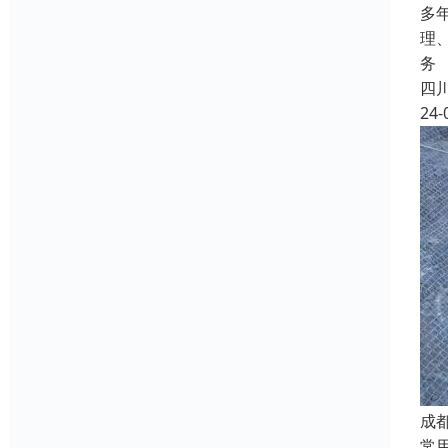
多
理
务
四
24-
成
常用