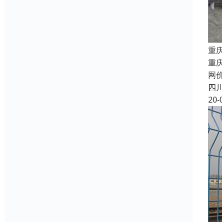
重
重
网
四
20-