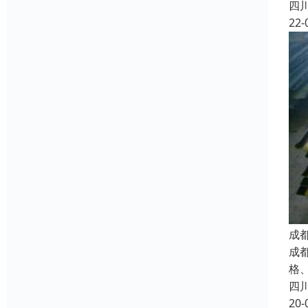
四
22-
成
成
格
四
20-