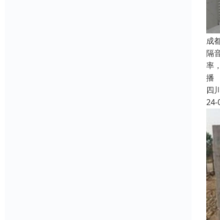
成
隔
率
播
四
24-