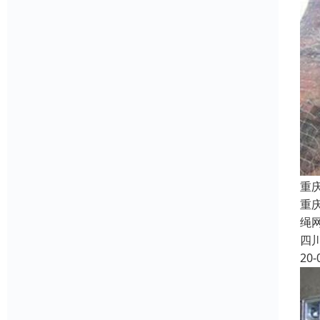
重
重
绳
四
20-