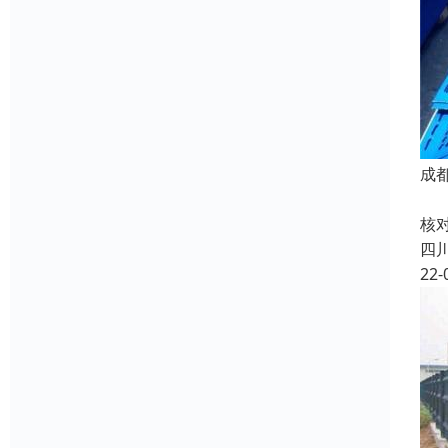
成
防
核
四
22-