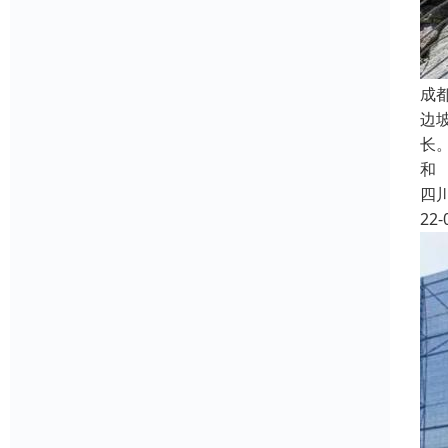
成
边
长
和
四
22-