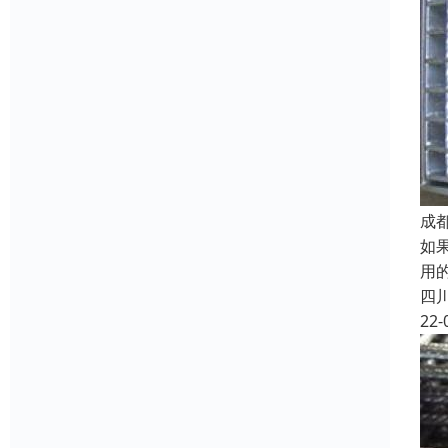
成
如
用
四
22-