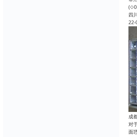
(◇
四
22-
成
对
面I