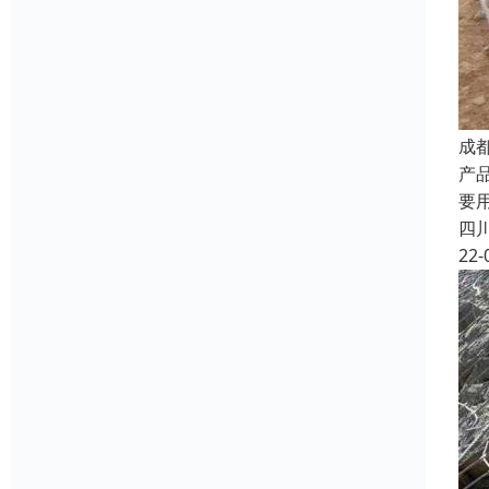
成
产
要
四
22-