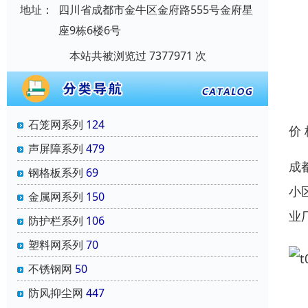
地址：
四川省成都市金牛区金府路555号金府星
座9栋6楼6号
本站共被浏览过 7377971 次
石笼网系列
124
价
声屏障系列
479
成
钢格板系列
69
小
金属网系列
150
业
防护栏系列
106
塑料网系列
70
不锈钢网
50
防风抑尘网
447