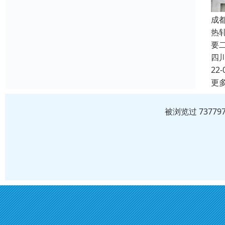
成
热
要
四
22-
更
被浏览过 7377