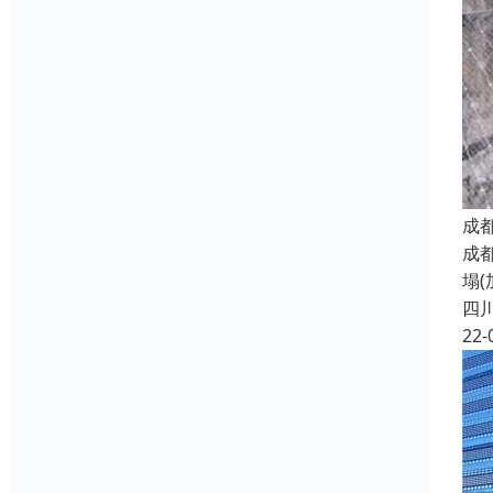
成
成
塌
四
22-