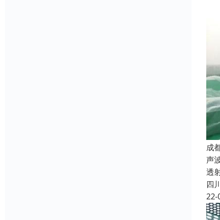
成
声
透
四
22-