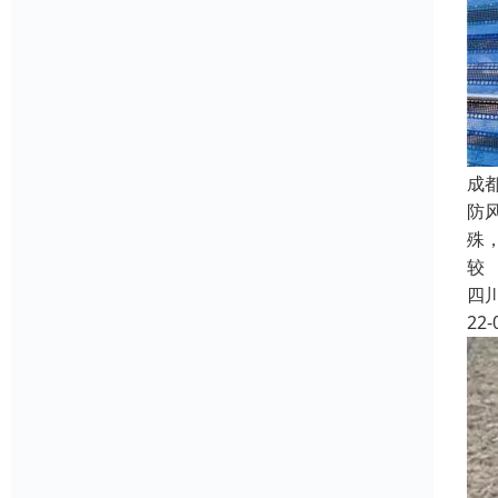
成
防
殊
较
四
22-