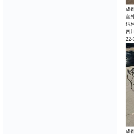
成
室外
结
四
22-
成