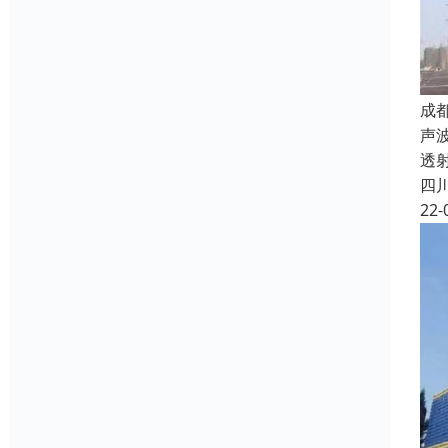
成
声
透
四
22-