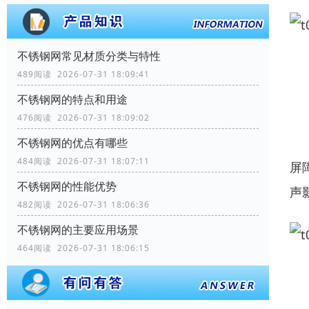
不锈钢网常见材质分类与特性
489阅读 2026-07-31 18:09:41
不锈钢网的特点和用途
476阅读 2026-07-31 18:09:02
不锈钢网的优点有哪些
484阅读 2026-07-31 18:07:11
屏
不锈钢网的性能优势
声
482阅读 2026-07-31 18:06:36
不锈钢网的主要应用场景
464阅读 2026-07-31 18:06:15