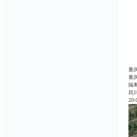
重
重
隔
四
20-