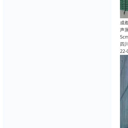
成
声
5c
四
22-