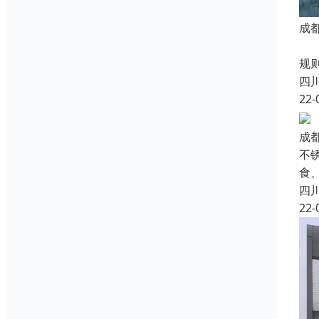
成
防
规
四
22-
成
不锈
食
四
22-