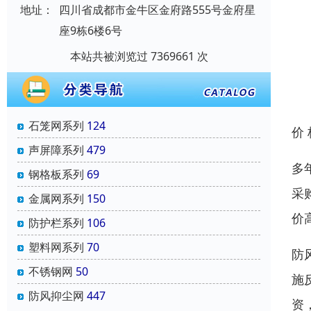
地址：
四川省成都市金牛区金府路555号金府星
座9栋6楼6号
本站共被浏览过 7369661 次
石笼网系列
124
价
声屏障系列
479
多
钢格板系列
69
采
金属网系列
150
价
防护栏系列
106
塑料网系列
70
防
不锈钢网
50
施
防风抑尘网
447
资