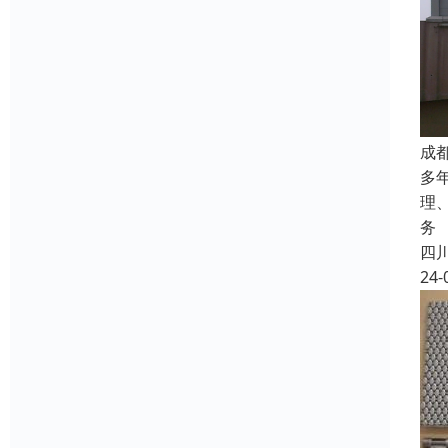
成
多
理
务
四
24-