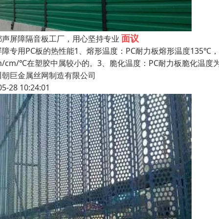
面议
都声屏障隔音板工厂，用心坚持专业
屏障专用PC板的热性能1、熔形温度：PC耐力板熔形温度135℃，
m/cm/℃在塑胶中属较小的。3、脆化温度：PC耐力板脆化温度为
川朝巨金属丝网制造有限公司
05-28 10:24:01