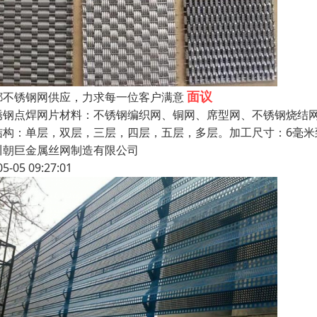
面议
都不锈钢网供应，力求每一位客户满意
锈钢点焊网片材料：不锈钢编织网、铜网、席型网、不锈钢烧结网
结构：单层，双层，三层，四层，五层，多层。加工尺寸：6毫米到
川朝巨金属丝网制造有限公司
05-05 09:27:01