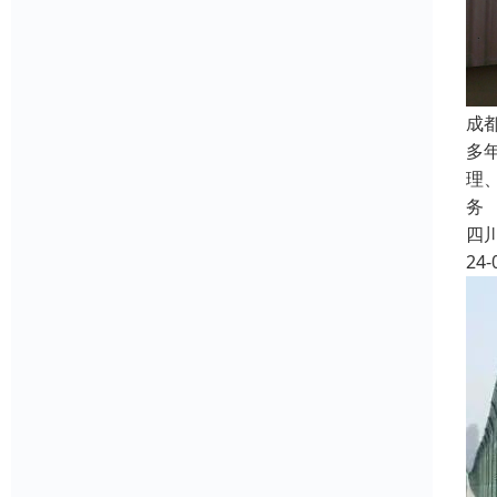
成
多
理
务
四
24-