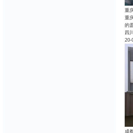
重
重
的盖
四
20-
成