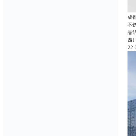
成
不
品
四
22-