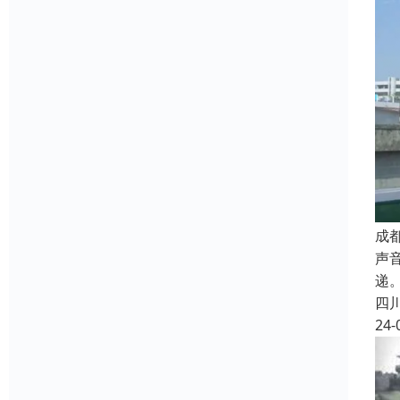
成
声
递
四
24-