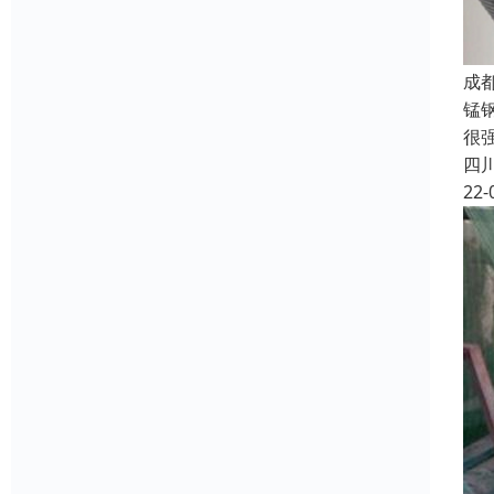
成
锰
很
四
22-