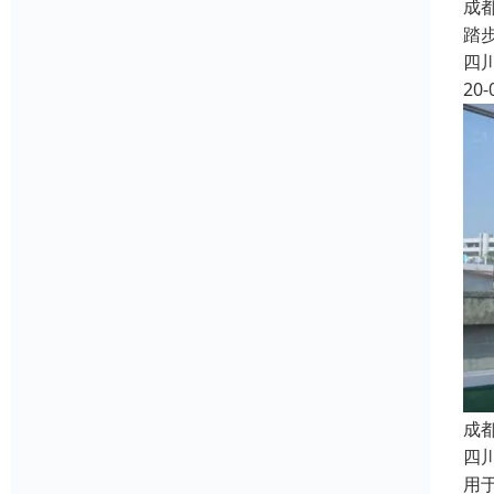
成
踏
四
20-
成
四
用