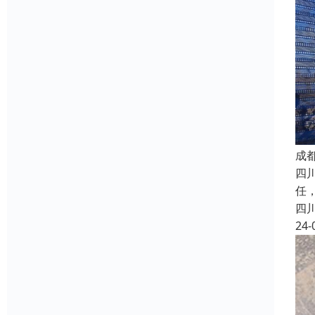
成
四
任
四
24-