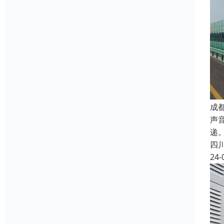
成
声
递
四
24-