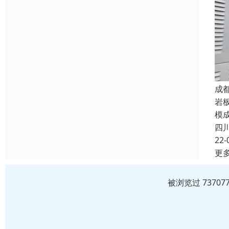
成
岩
模
四
22-
更
被浏览过 7370