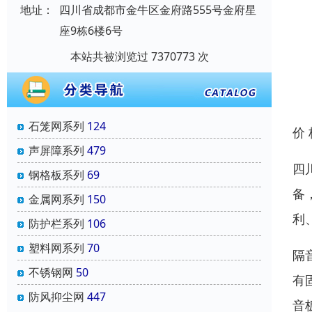
地址：
四川省成都市金牛区金府路555号金府星
座9栋6楼6号
本站共被浏览过 7370773 次
石笼网系列
124
价
声屏障系列
479
四
钢格板系列
69
备
金属网系列
150
利
防护栏系列
106
塑料网系列
70
隔
不锈钢网
50
有
防风抑尘网
447
音