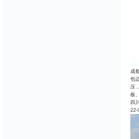
成
包
压
板
四
22-