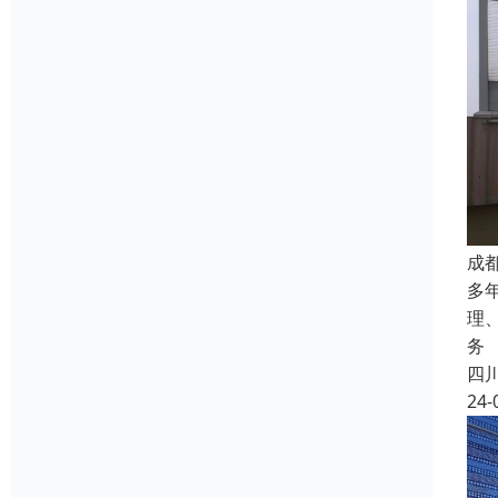
成
多
理
务
四
24-