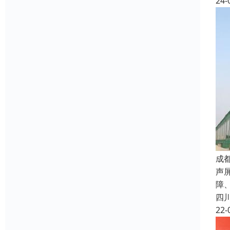
24-
成
声
障
四
22-