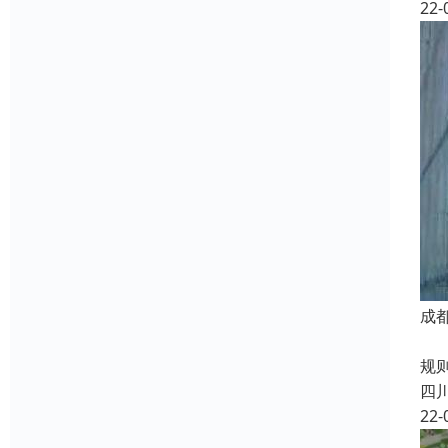
22-
成
防
规
四
22-