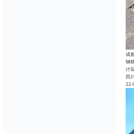
成
钢
计
四
22-