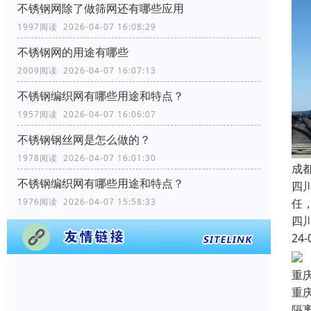
不锈钢网除了做筛网还有哪些应用
1997阅读 2026-04-07 16:08:29
不锈钢网的用途有哪些
2009阅读 2026-04-07 16:07:13
不锈钢编织网有哪些用途和特点？
1957阅读 2026-04-07 16:06:07
不锈钢钢丝网是怎么做的？
1978阅读 2026-04-07 16:01:30
成
不锈钢编织网有哪些用途和特点？
四
任
1976阅读 2026-04-07 15:58:33
四
24-
重
重
隔