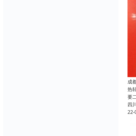
成
热
要
四
22-