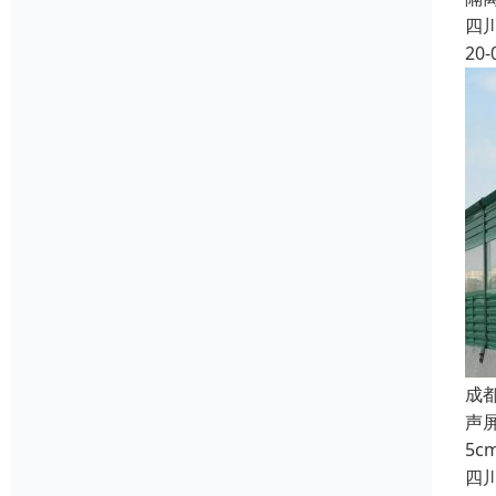
四
20-
成
声
5c
四