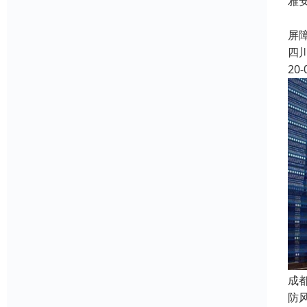
雅
雅
屏
四
20-
成
防