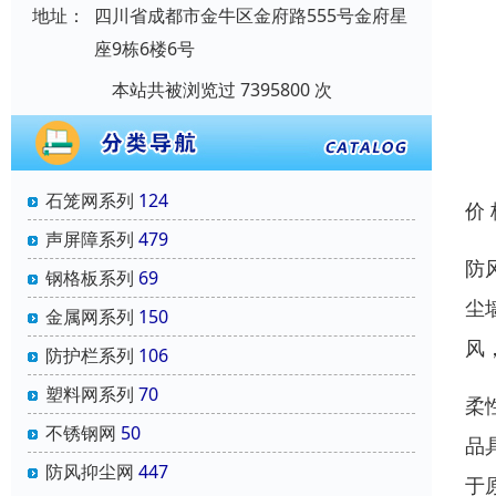
地址：
四川省成都市金牛区金府路555号金府星
座9栋6楼6号
本站共被浏览过 7395800 次
石笼网系列
124
价
声屏障系列
479
防
钢格板系列
69
尘
金属网系列
150
风
防护栏系列
106
塑料网系列
70
柔
不锈钢网
50
品
防风抑尘网
447
于