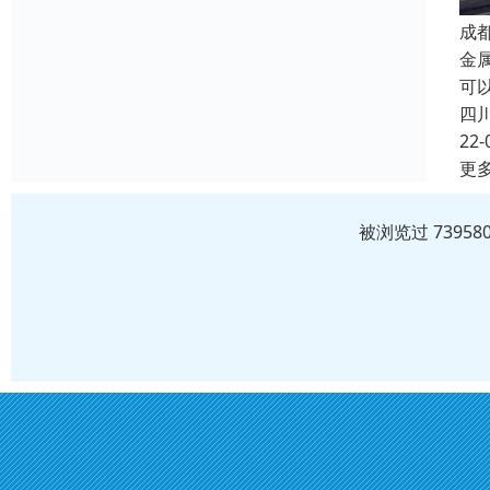
成
金
可
四
22-
更
被浏览过 7395