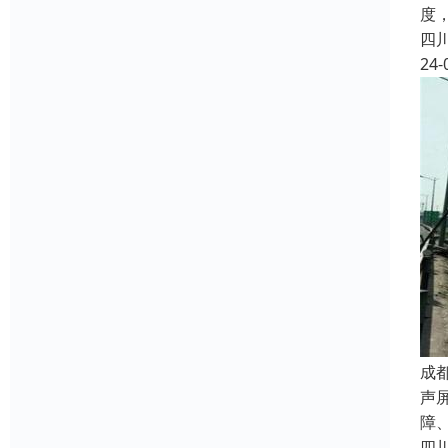
度，
四
24-
成
声
障
四