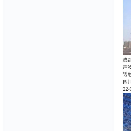
成
声
透
四
22-