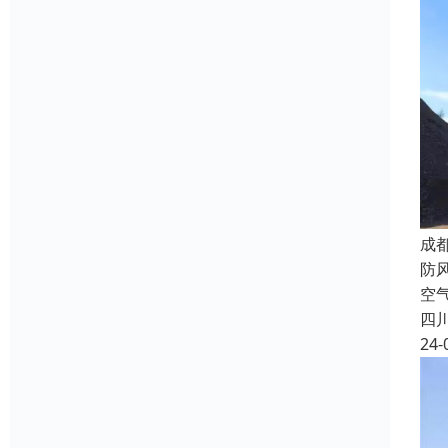
成
防
空
四
24-