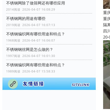
不锈钢网除了做筛网还有哪些应用
2014阅读 2026-04-07 16:08:29
重
不锈钢网的用途有哪些
重
隔
2019阅读 2026-04-07 16:07:13
四
不锈钢编织网有哪些用途和特点？
20-
1968阅读 2026-04-07 16:06:07
不锈钢钢丝网是怎么做的？
1997阅读 2026-04-07 16:01:30
不锈钢编织网有哪些用途和特点？
1989阅读 2026-04-07 15:58:33