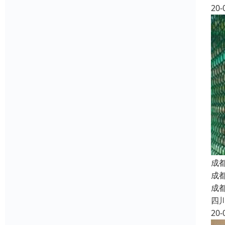
20-
成
成
成
四
20-