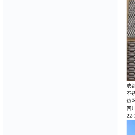
成
不
边
四
22-