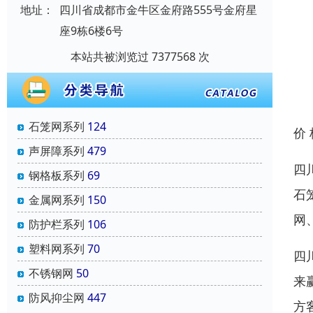
地址：
四川省成都市金牛区金府路555号金府星
座9栋6楼6号
本站共被浏览过 7377568 次
石笼网系列
124
价
声屏障系列
479
四
钢格板系列
69
石
金属网系列
150
网
防护栏系列
106
塑料网系列
70
四
不锈钢网
50
来
防风抑尘网
447
方