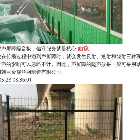
面议
都声屏障隔音板，信守服务就是核心
波在传播过程中遇到声屏障时，就会发生反射、透射和绕射三种
射声的影响可以忽略不计。因此，声屏障的隔声效果一般可采用
川朝巨金属丝网制造有限公司
05-28 08:36:01