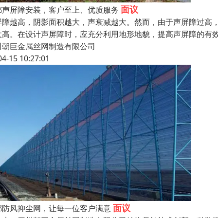
面议
都声屏障安装，客户至上、优质服务
屏障越高，阴影面积越大，声衰减越大。然而，由于声屏障过高
太高。在设计声屏障时，应充分利用地形地貌，提高声屏障的有
川朝巨金属丝网制造有限公司
04-15 10:27:01
面议
都防风抑尘网，让每一位客户满意