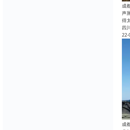
成
声
得
四
22-
成